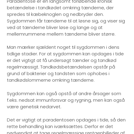
​Paradentose er en langsomt forløbende kronisk
betændelse i tandkødet omkring tænderne, der
spredes til kæbeknoglen og nedbryder den.
Sygdommen får tænderne til at løsne sig, og viser sig
ved at tænderne bliver løse og lange og at
mellemrummene mellem tænderne bliver større.​
Man mærker sjældent noget til sygdommen i dens
tidlige stadier. For at sygdommen kan opdages i tide
er det vigtigt at få undersøgt tænder og tandkød
regelmæssigt. Tandkødsbetændelsen opstår på
grund af bakterier og tandsten som ophobes i
tandkødslommerne omkring tænderne.​
Sygdommen kan også opstå af andre årsager som
f.eks. nedsat immunforsvar og rygning, men kan også
være genetisk nedarvet.
​Det er vigtigt at paradentosen opdages i tide, så den
rette behandling kan iværksættes. Derfor er det
nødvendigt at tage regelmæssige røntgenbilleder af